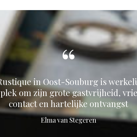
ustique in Oost-Souburg is werkeli
lek om zijn grote gastvrijheid, vri
contact en hartelijke ontvangst
Elma van Stegeren