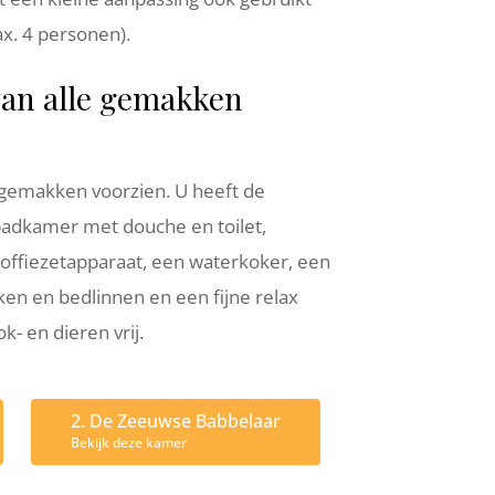
x. 4 personen).
van alle gemakken
 gemakken voorzien. U heeft de
badkamer met douche en toilet,
 koffiezetapparaat, een waterkoker, een
ken en bedlinnen en een fijne relax
e Zeeuwse Bolus
B&B Rustique lu
k- en dieren vrij.
2. De Zeeuwse Babbelaar
Bekijk deze kamer