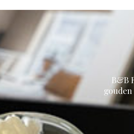
B&B R
gouden p