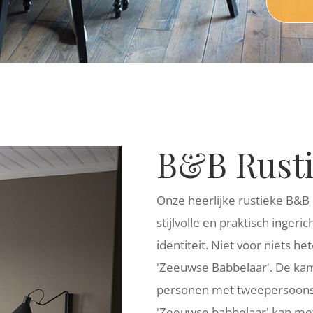
B&B Rust
Onze heerlijke rustieke B&B 
stijlvolle en praktisch inge
identiteit. Niet voor niets 
'Zeeuwse Babbelaar'. De kame
personen met tweepersoons 
'Zeeuwse babbelaar' kan met