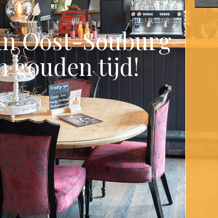
in Oost-Souburg
n gouden tijd!