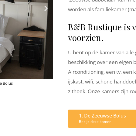
worden als familiekamer (ma
B&B Rustique is 
voorzien.
U bent op de kamer van alle
beschikking over een eigen 
Airconditioning, een tv, een
ijskast, wifi, schone handdoe
e Bolus
B&B Rustique, Kamer D
zithoek. Onze kamers zijn roo
1. De Zeeuwse Bolus
Bekijk deze kamer