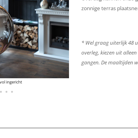
zonnige terras plaatsne
* Wel graag uiterlijk 48
overleg, kiezen uit allee
gangen. De maaltijden w
Appelaere
B&B