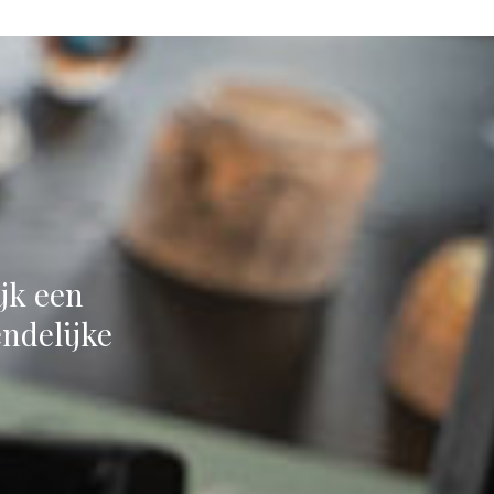
jk een
endelijke