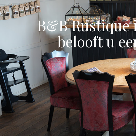
B&B Rustique 
belooft u ee