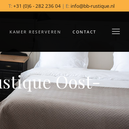
T:
+31 (0)6 - 282 236 04
|
E:
info@bb-rustique.nl
KAMER RESERVEREN
CONTACT
stique Oost-