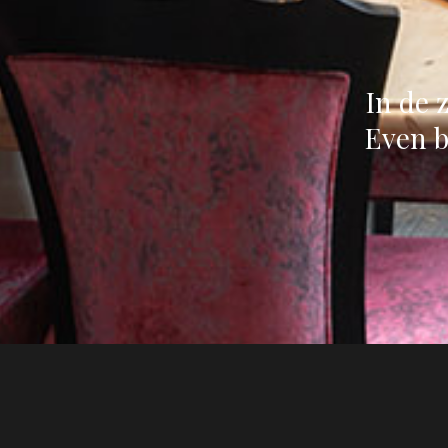
In de 
Even b