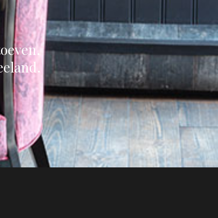
toeven.
eeland.